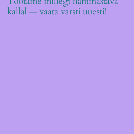
Töötame millegi hämmastava
kallal — vaata varsti uuesti!