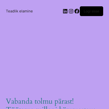
LinkedIn
Instagram
Facebook
Teadlik elamine
Logi sisse
Vabanda tolmu pärast!